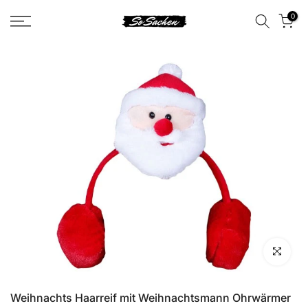
Zum
0
Kontent
Klicken zu
Weihnachts Haarreif mit Weihnachtsmann Ohrwärmer