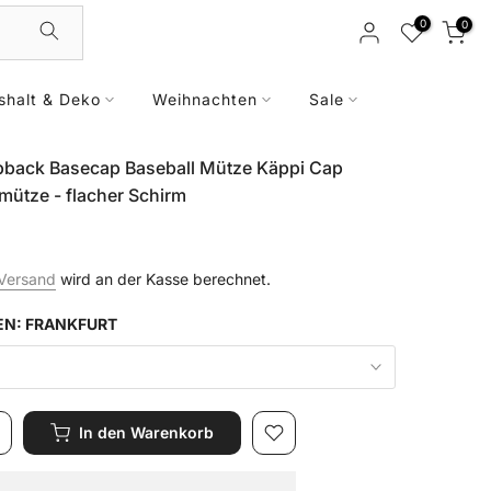
0
0
shalt & Deko
Weihnachten
Sale
pback Basecap Baseball Mütze Käppi Cap
ütze - flacher Schirm
Versand
wird an der Kasse berechnet.
EN:
FRANKFURT
In den Warenkorb