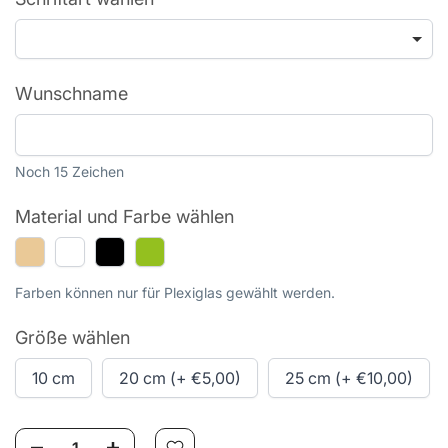
Wunschname
Noch 15 Zeichen
Material und Farbe wählen
Holz
Plexiglas
Plexiglas
Plexiglas
Transparent
Schwarz
Grün
Farben können nur für Plexiglas gewählt werden.
(+
(+
(+
€3,00)
€4,00)
€4,00)
Größe wählen
10 cm
20 cm (+ €5,00)
25 cm (+ €10,00)